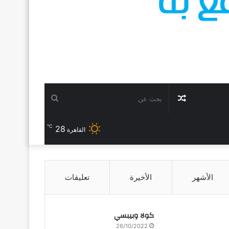
مقال
بحث
℃
عشوائي
28
عن
القاهرة
الأشهر
الأخيرة
تعليقات
كولا وبيبسي
26/10/2022