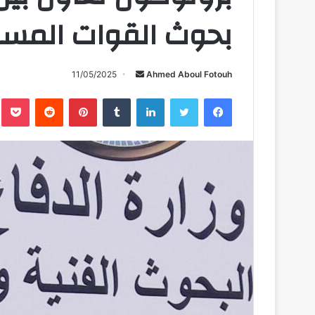
بحوث القوات المسل
أرسل
11/05/2025
Ahmed Aboul Fotouh
بريدا
فيسبوك
تويتر
لينكدإن
بينتيريست
ب
إلكترونيا