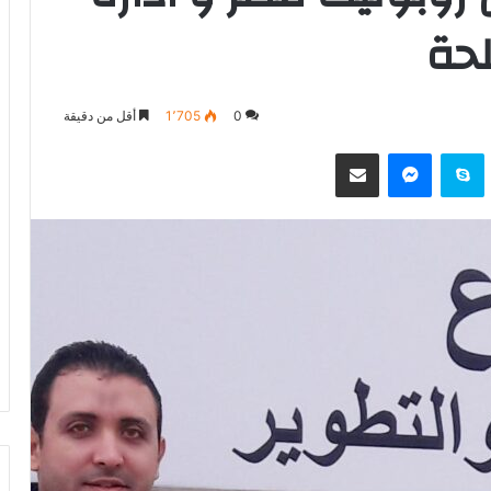
حة
0
1٬705
أقل من دقيقة
وكيت
سكايب
ماسنجر
مشاركة عبر البريد