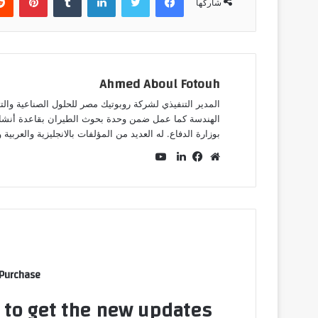
شاركها
Ahmed Aboul Fotouh
المدير التنفيذي لشركة روبوتيك مصر للحلول الصناعية وا
الهندسة كما عمل ضمن وحدة بحوث الطيران بقاعدة أنشاص
بوزارة الدفاع. له العديد من المؤلفات بالانجليزية والعرب
يوتيوب
موقع
فيسبوك
لينكدإن
الويب
 Purchase
t to get the new updates!