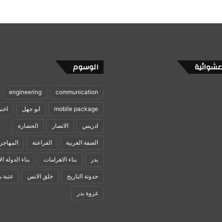
عشوائية
الوسوم
engineering
communication
mobile package
ابو جهل
اخن
ادريس
الانصار
الحضارة
الضفة الغربية
الفراعنة
المهاجر
بدر
بناء الاهرامات
بناء الدولة ال
حدوتة التاريخ
خلق الانس
عتبة ب
غزوة بدر