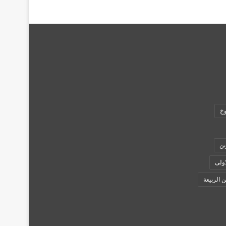
وخ
ين
اولى
ن الربيعة