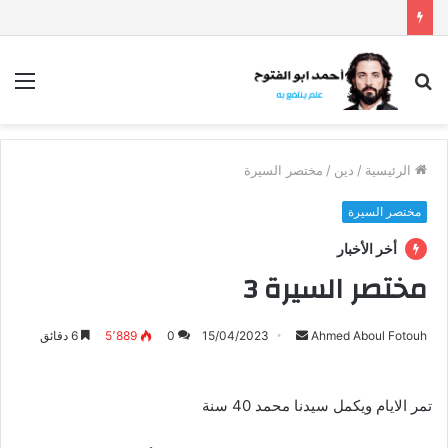
بحث
الق
عن
الرئيسية
/
دين
/
مختصر السيرة
مختصر السيرة
أخر الأخبار
مختصر السيرة 3
أرسل
Ahmed Aboul Fotouh
15/04/2023
0
5٬889
6 دقائق
بريدا
إلكترونيا
تمر الايام ويكمل سيدنا محمد 40 سنة