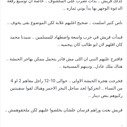
كذلك قريش .. بدأت تضرب على المكشوف .. خاصة ان توسيع رقعة
الدعوة الوجهر بها بدأ يوتي ثماره ..
ناس كتير اسلمت .. صحيح اغلبهم غلابة لكن الموضوع بقى يخوف ..
فبدأت قريش في حرب واسعة واضطهاد للمسلمين .. سيدنا محمد
كان اقلهم لان ابو طالب كان بيحميه ..
فاقترح عليهم النبي ان اللى مش قادر يتحمل ممكن يهاجر الحبشة ..
هناك ملك عادل.. ودينهم المسيحية ..
فخرجت هجرة الحبشة الاولى .. حوالى 10-12 راجل معاهم 2 او 4
من النساء .. اتحركوا لحد ساحل البحر الاحمر وهناك لقوا سفينتين
ركبوهم بنص دينار ..
قريش بعتت وراهم فرسان علشان يخلصوا عليهم لكن ملحقوهمش ..
.