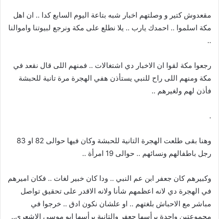
مقعدوش كتير و وصلتهم اخبار شبه بتاعة اليوم السابع كدا .. ان اهل
مكة اسلموا .. احمدك يارب .. يلا نطلع على مكة ونرجع لبيوتنا واموالنا
..
رجعوا مكة لقوا ان الاخبار دي اشتغالات .. فمنهم اللى قال نقعد في
مكة ومنهم اللى راح للنبي يستأذن هفي الهجرة مرة تانية للحبشة
فأذن لهم ولغيرهم ..
.
وهنا بقى طلعت الهجرة التانية للحبشة وكان فيها حوالى 82 او 83
رجل باطفالهم ونسائهم .. حوالى 19 امرأة ..
وكبيرهم كان جعفر ابن عم النبي .. ودا كان خبير لغات .. فكان اميرهم
في الهجرة دي لانه اعظمهم شأنا ولانه الاقدر على تحقيق تواصل
مباشر مع الاحباش بلغتهم .. او علشان نكون ادق .. خرجوا في
مجموعتين واحدة يرأسها جعفر والتانية يرأسها ابو موسى الاشعري..