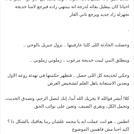
احيانا كان بيطيل بقائه لدرجة انه بينتهي زاده فيرجع لامنا خديجة
تجهزله زاد جديد ويرجع تاني الغار
.
وحصلت الحادثة اللى كلنا عارفينها .. نزول جبريل بالوحي ..
وينطلق النبي لبيت خديجة مرعوب .. زملوني زملوني ..
وحكي لخديجة كل اللى حصل .. فتظهر حكمتها في تهدئة روعه الاول
وبعدين الاستعانة باهل العلم لتشخيص العرض
كلا! أبشر فوالله لا يخزيك الله أبدا، إنك لتصل الرحم، وتصدق الحديث،
وتحمل الكل، وتقري الضيف، وتعين على نوائب الحق
اتطمن .. هو انت عملت ايه يا محمد علشان ربنا يعاقبك بالشكل دا ؟
اكيد احنا مش فاهمين الموضوع