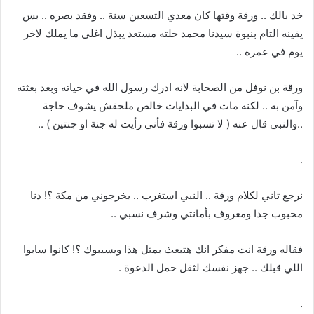
خد بالك .. ورقة وقتها كان معدي التسعين سنة .. وفقد بصره .. بس
يقينه التام بنبوة سيدنا محمد خلته مستعد يبذل اغلى ما يملك لاخر
يوم في عمره ..
ورقة بن نوفل من الصحابة لانه ادرك رسول الله في حياته وبعد بعثته
وآمن به .. لكنه مات في البدايات خالص ملحقش يشوف حاجة
..والنبي قال عنه ( لا تسبوا ورقة فأني رأيت له جنة او جنتين ) ..
.
نرجع تاني لكلام ورقة .. النبي استغرب .. يخرجوني من مكة ؟! دنا
محبوب جدا ومعروف بأمانتي وشرف نسبي ..
فقاله ورقة انت مفكر انك هتبعث بمثل هذا ويسيبوك ؟! كانوا سابوا
اللي قبلك .. جهز نفسك لثقل حمل الدعوة .
.