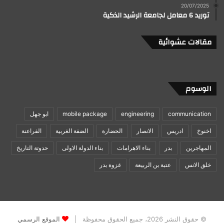
20/07/2025
توريد 6 معامل لجامعة الرشيد الذكية
مقالات عشوائية
الوسوم
communication
engineering
mobile package
ابو جهل
اخنوخ
ادريس
الانصار
الحضارة
الضفة الغربية
الفراعنة
المهاجرين
بدر
بناء الاهرامات
بناء الدولة الاولى
حدوتة التاريخ
خلق الانس
عتبة بن الربيعة
غزوة بدر
© حقوق النشر 2026، جميع الحقوق محفوظة |
الموقع الرسمي