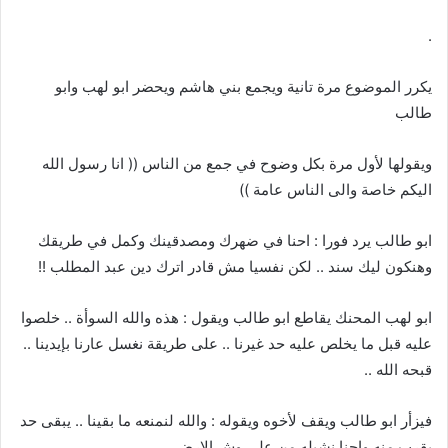
.
يكرر الموضوع مرة تانية ويجمع بني هاشم ويحضر ابو لهب وابو
طالب
ويقولها لأول مرة بكل وضوح في جمع من الناس (( انا رسول الله
اليكم خاصة والى الناس عامة ))
ابو طالب يرد فورا : احنا في ضهرك ومصدقينك وكمل في طريقك
وهنكون ليك سند .. لكن نفسيا مش قادر اترك دين عبد المطلب !!
ابو لهب المحنك يقاطع ابو طالب ويقول : هذه والله السوأة .. خلصوا
عليه قبل ما يخلص عليه حد غيرنا .. على طريقة نغسل عارنا بإيدينا ..
قبحه الله ..
فيزأر ابو طالب ويقف لأخوه ويقوله : والله لنمنعه ما بقينا .. يبقى حد
يقرب منه واحنا نشيله من على وش الارض ..