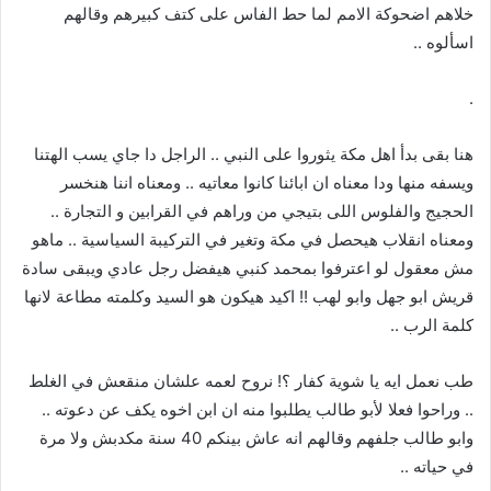
خلاهم اضحوكة الامم لما حط الفاس على كتف كبيرهم وقالهم
اسألوه ..
.
هنا بقى بدأ اهل مكة يثوروا على النبي .. الراجل دا جاي يسب الهتنا
ويسفه منها ودا معناه ان ابائنا كانوا معاتيه .. ومعناه اننا هنخسر
الحجيج والفلوس اللى بتيجي من وراهم في القرابين و التجارة ..
ومعناه انقلاب هيحصل في مكة وتغير في التركيبة السياسية .. ماهو
مش معقول لو اعترفوا بمحمد كنبي هيفضل رجل عادي ويبقى سادة
قريش ابو جهل وابو لهب !! اكيد هيكون هو السيد وكلمته مطاعة لانها
كلمة الرب ..
طب نعمل ايه يا شوية كفار ؟! نروح لعمه علشان منقعش في الغلط
.. وراحوا فعلا لأبو طالب يطلبوا منه ان ابن اخوه يكف عن دعوته ..
وابو طالب جلفهم وقالهم انه عاش بينكم 40 سنة مكدبش ولا مرة
في حياته ..