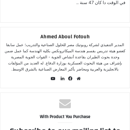
في الوقت دا كان 47 سنة ..
Ahmed Aboul Fotouh
المدير التنفيذي لشركة روبوتيك مصر للحلول الصناعية والتدريب؛ عمل سابقا
كعضو هيئة تدريس بقسم هندسة الميكاترونكس بكلية الهندسة كما عمل ضمن
وحدة بحوث الطيران بقاعدة أنشاص الجوية - القوات الجوية المصرية
بإشراف من هيئة البحوث العسكرية بوزارة الدفاع. له العديد من المؤلفات
بالانجليزية والعربية ومحاضر بأكبر المعارض الصناعية بالشرق الاوسط.
يوتيوب
موقع
فيسبوك
لينكدإن
الويب
With Product You Purchase