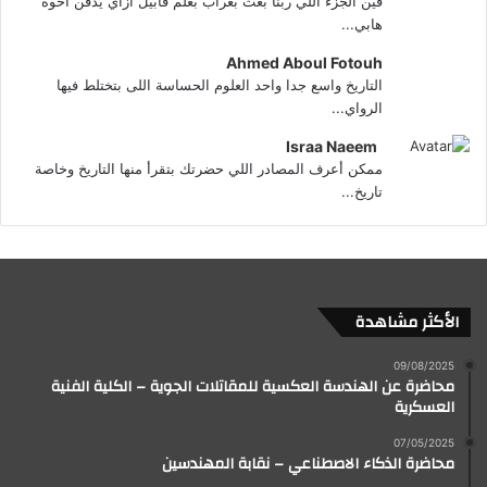
فين الجزء اللي ربنا بعث بغراب بعلم قابيل ازاي يدفن اخوه
هابي...
Ahmed Aboul Fotouh
التاريخ واسع جدا واحد العلوم الحساسة اللى بتختلط فيها
الرواي...
Israa Naeem
ممكن أعرف المصادر اللي حضرتك بتقرأ منها التاريخ وخاصة
تاريخ...
الأكثر مشاهدة
09/08/2025
محاضرة عن الهندسة العكسية للمقاتلات الجوية – الكلية الفنية
العسكرية
07/05/2025
محاضرة الذكاء الاصطناعي – نقابة المهندسين