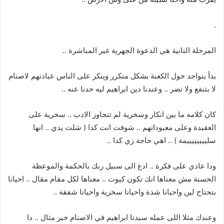
.
المرحلة التانية هي الدعوة الجهرية غير المباشرة ..
بدأ يتواجد حول الكعبة بشكل متكرر وينكر على الناس عبادتهم لاصنام
لا بتنفع ولا تضر .. وعندنا دين ابراهيم ليه حدنا عنه ..
كان كلامه ما بين انكار وسخرية لم تتجاوز الادب .. سخرية على
العقيدة وعلى معبوداتهم .. شوفت انت كدا ( شلت يدي .. انها
سلييييييييمة ) .. اهي حاجة زي كدا ..
ودا عادي على فكرة .. ادع الى سبيل ربك بالحكمة والموعظة
الحسنة مش معناها انك تكون كيوت .. معناها لكل مقام مقال .. احيانا
بتحتاج لين واحيانا شدة واحيانا سخرية واحيانا شفقة ..
وعندك مثلا اللى عمله سيدنا ابراهيم في الاصنام خير مثال .. دا