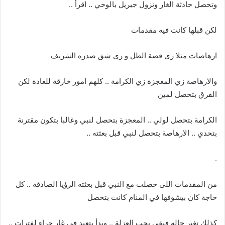
وتحصل حادثة الغار ونزول جبريل بالوحي .. اقرأ ..
لكن قبلها كانت فيه مقدمات
ارهاصات مثلا زى قصة الظل و زى شق صدره الشريف
والارهاصة زي المعجزة زي الكرامة .. كلهم امور خارقة للعادة لكن
الفرق بتحصل لمين
الكرامة بتحصل لولي .. المعجزة بتحصل لنبي وغالبا بتكون مقترنة
بتحدي .. الارهاصة بتحصل لنبي قبل بعثته ..
.
من المقدمات اللى حصلت مع النبي قبل بعثته الرؤيا الصادقة .. كل
حاجة كان بيشوفها في المنام كانت بتحصل
كذلك تغير حاله فبقى يحب العزلة .. وبدأ يتعبد في غار حراء لفترات ..