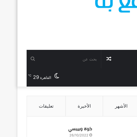
مقال
بحث
℃
29
عشوائي
عن
القاهرة
الأشهر
الأخيرة
تعليقات
كولا وبيبسي
26/10/2022