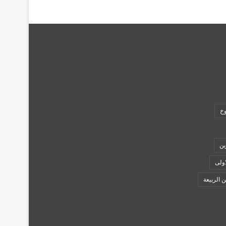
وخ
ين
اولى
ن الربيعة