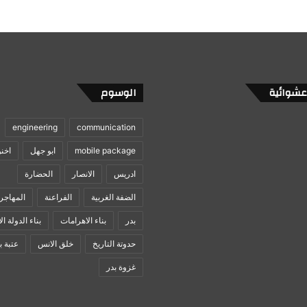
عشوائية
الوسوم
engineering
communication
mobile package
ابو جهل
اخن
ادريس
الانصار
الحضارة
الضفة الغربية
الفراعنة
المهاجر
بدر
بناء الاهرامات
بناء الدولة ال
حدوتة التاريخ
خلق الانس
عتبة ب
غزوة بدر